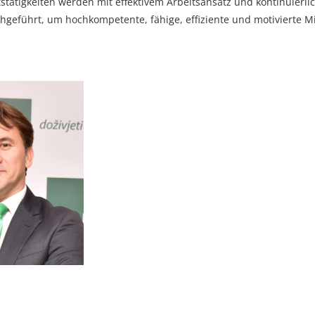
tstätigkeiten werden mit effektivem Arbeitsansatz und kontinuierl
hgeführt, um hochkompetente, fähige, effiziente und motivierte 