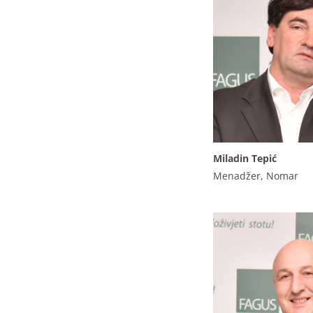
Miladin Tepić
Menadžer, Nomar