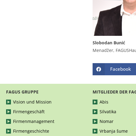
Slobodan Bunić
Menadžer, FAGUSHa
Facebook
FAGUS GRUPPE
MITGLIEDER DER FA
Vision und Mission
Abis
Firmengeschäft
Silvatika
Firmenmanagement
Nomar
Firmengeschichte
Vrbanja šume