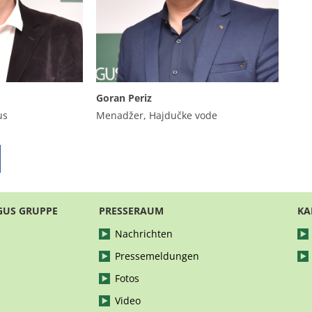
Goran Periz
us
Menadžer, Hajdučke vode
GUS GRUPPE
PRESSERAUM
KA
Nachrichten
Pressemeldungen
Fotos
Video