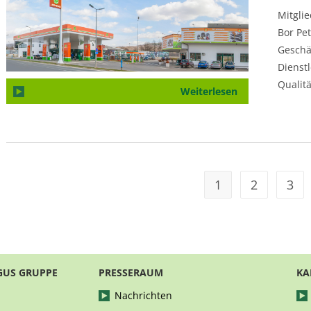
Mitgli
Bor Pet
Geschä
Dienst
Qualit
Weiterlesen
1
2
3
GUS GRUPPE
PRESSERAUM
KA
Nachrichten