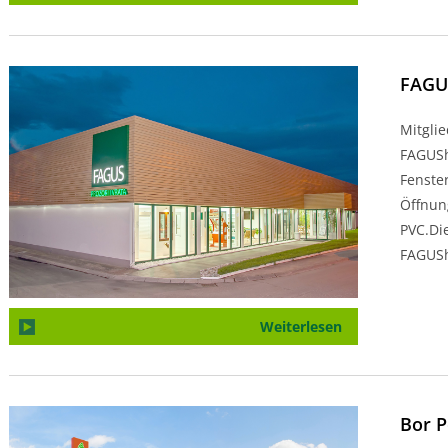
FAGU
Mitgli
FAGUSh
Fenste
Öffnun
PVC.Di
FAGUS
Weiterlesen
Bor P