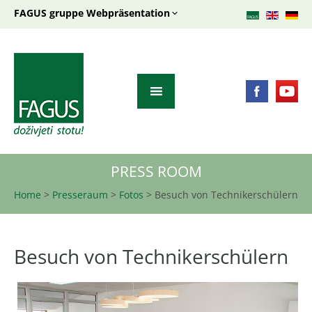
FAGUS gruppe Webpräsentation
PRESS ROOM
Home
>
Presseraum
>
Fotos
>
Besuch von Technikerschülern
Besuch von Technikerschülern