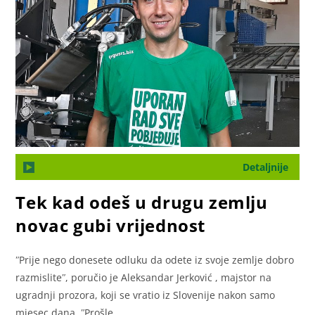
Detaljnije
Tek kad odeš u drugu zemlju
novac gubi vrijednost
ʺPrije nego donesete odluku da odete iz svoje zemlje dobro
razmisliteʺ, poručio je Aleksandar Jerković , majstor na
ugradnji prozora, koji se vratio iz Slovenije nakon samo
mjesec dana. ʺProšle…