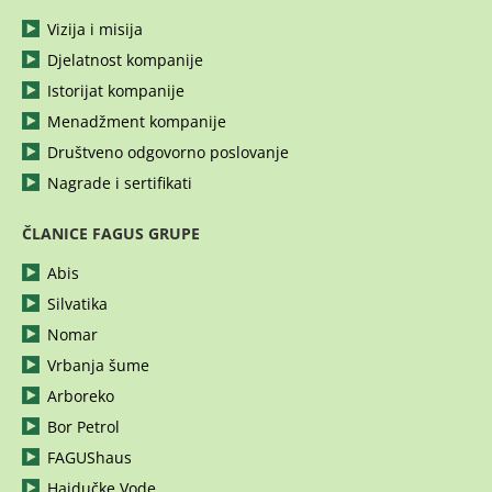
Vizija i misija
Djelatnost kompanije
Istorijat kompanije
Menadžment kompanije
Društveno odgovorno poslovanje
Nagrade i sertifikati
ČLANICE FAGUS GRUPE
Abis
Silvatika
Nomar
Vrbanja šume
Arboreko
Bor Petrol
FAGUShaus
Hajdučke Vode