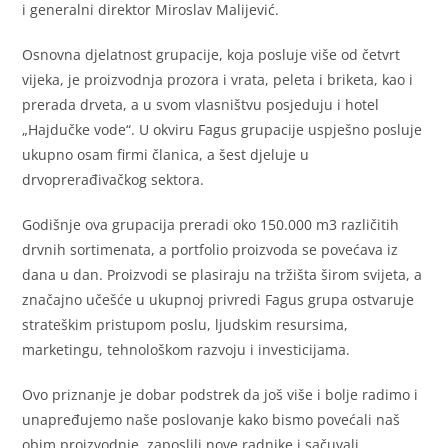
i generalni direktor Miroslav Malijević.
Osnovna djelatnost grupacije, koja posluje više od četvrt
vijeka, je proizvodnja prozora i vrata, peleta i briketa, kao i
prerada drveta, a u svom vlasništvu posjeduju i hotel
„Hajdučke vode“. U okviru Fagus grupacije uspješno posluje
ukupno osam firmi članica, a šest djeluje u
drvoprerađivačkog sektora.
Godišnje ova grupacija preradi oko 150.000 m3 različitih
drvnih sortimenata, a portfolio proizvoda se povećava iz
dana u dan. Proizvodi se plasiraju na tržišta širom svijeta, a
značajno učešće u ukupnoj privredi Fagus grupa ostvaruje
strateškim pristupom poslu, ljudskim resursima,
marketingu, tehnološkom razvoju i investicijama.
Ovo priznanje je dobar podstrek da još više i bolje radimo i
unapređujemo naše poslovanje kako bismo povećali naš
obim proizvodnje, zaposlili nove radnike i sačuvali