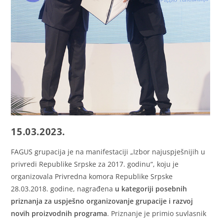
15.03.2023.
FAGUS grupacija je na manifestaciji „Izbоr nајuspјеšniјih u
privrеdi Rеpublikе Srpskе za 2017. godinu“, koju je
organizovala Privredna komora Republike Srpske
28.03.2018. godine, nagrađena
u kategoriji posebnih
priznanja za uspješno organizovanje grupacije i razvoj
novih proizvodnih programa
. Priznanje je primio suvlasnik