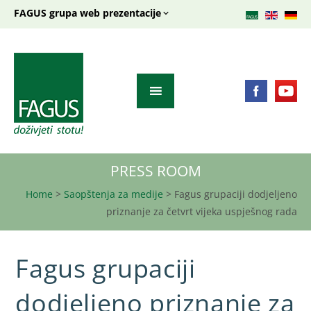
FAGUS grupa web prezentacije
PRESS ROOM
Home
>
Saopštenja za medije
>
Fagus grupaciji dodjeljeno
priznanje za četvrt vijeka uspješnog rada
Fagus grupaciji
dodjeljeno priznanje za