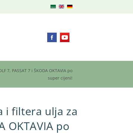
GOLF 7, PASSAT 7 i ŠKODA OKTAVIA po
super cijeni!
 filtera ulja za
DA OKTAVIA po