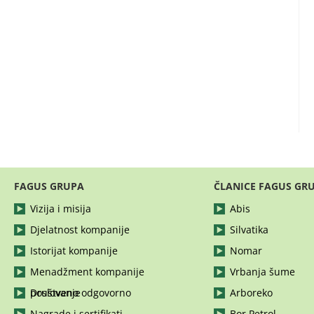
FAGUS GRUPA
ČLANICE FAGUS GR
Vizija i misija
Abis
Djelatnost kompanije
Silvatika
Istorijat kompanije
Nomar
Menadžment kompanije
Vrbanja šume
Društveno odgovorno poslovanje
Arboreko
Nagrade i sertifikati
Bor Petrol