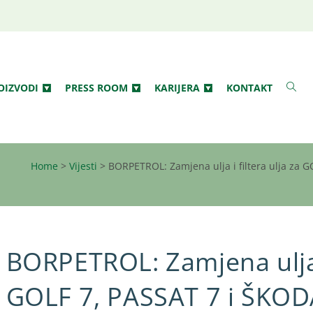
OIZVODI
PRESS ROOM
KARIJERA
KONTAKT
Home
>
Vijesti
>
BORPETROL: Zamjena ulja i filtera ulja za 
BORPETROL: Zamjena ulja i
GOLF 7, PASSAT 7 i ŠKO