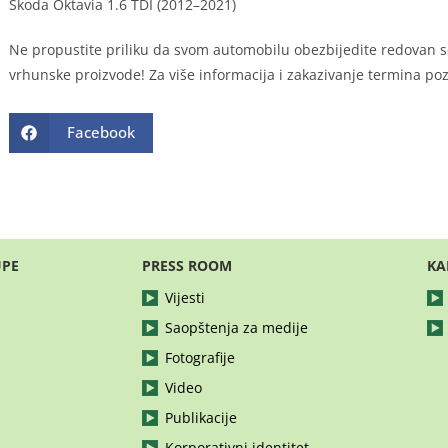
Škoda Oktavia 1.6 TDI (2012–2021)
Ne propustite priliku da svom automobilu obezbijedite redovan ser
vrhunske proizvode! Za više informacija i zakazivanje termina po
Facebook
UPE
PRESS ROOM
KA
Vijesti
Saopštenja za medije
Fotografije
Video
Publikacije
Korporativni identitet