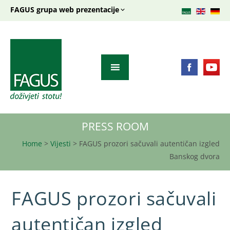
FAGUS grupa web prezentacije
PRESS ROOM
Home
>
Vijesti
>
FAGUS prozori sačuvali autentičan izgled
Banskog dvora
FAGUS prozori sačuvali
autentičan izgled