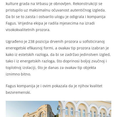
kulture grada na Vrbasu je obnovljen. Rekonstrukciji se
pristupilo uz maksimalnu očuvanost autentičnog izgleda.
Da bi se to zaista i ostvarilo ulogu je odigrala i kompanija
Fagus. Vrijedna ekipa je radila mjesecima na izradi
visokokvalitetnih prozora.
Ugrađeno je 238 pozicija drvenih prozora u sofisticiranoj
eneregetski efikasnoj formi, a ovakav tip prozora izabran je
kako iz estetskih razloga, da bi se zadržao jedinstven izgled,
tako i iz energetskih razloga, što doprinosi boljoj zvučnoj i
toplotnoj izolaciji, što je danas za ovakav tip objekta
iznimno bitno.
Fagus kompanija je i ovim pokazala da je njihov kvalitet
bezvremenski.