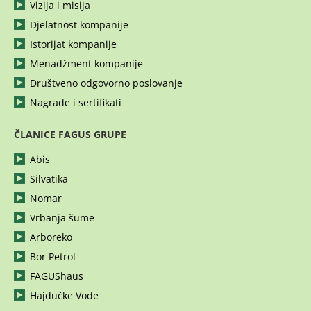
Vizija i misija
Djelatnost kompanije
Istorijat kompanije
Menadžment kompanije
Društveno odgovorno poslovanje
Nagrade i sertifikati
ČLANICE FAGUS GRUPE
Abis
Silvatika
Nomar
Vrbanja šume
Arboreko
Bor Petrol
FAGUShaus
Hajdučke Vode