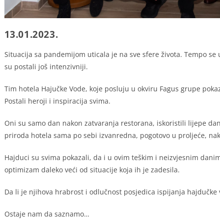
13.01.2023.
Situacija sa pandemijom uticala je na sve sfere života. Tempo se us
su postali još intenzivniji.
Tim hotela Hajučke Vode, koje posluju u okviru Fagus grupe pokaza
Postali heroji i inspiracija svima.
Oni su samo dan nakon zatvaranja restorana, iskoristili lijepe dan
priroda hotela sama po sebi izvanredna, pogotovo u proljeće, nakon
Hajduci su svima pokazali, da i u ovim teškim i neizvjesnim danima
optimizam daleko veći od situacije koja ih je zadesila.
Da li je njihova hrabrost i odlučnost posjedica ispijanja hajdučke
Ostaje nam da saznamo…