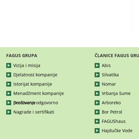
FAGUS GRUPA
ČLANICE FAGUS GR
Vizija i misija
Abis
Djelatnost kompanije
Silvatika
Istorijat kompanije
Nomar
Menadžment kompanije
Vrbanja šume
Društveno odgovorno poslovanje
Arboreko
Nagrade i sertifikati
Bor Petrol
FAGUShaus
Hajdučke Vode