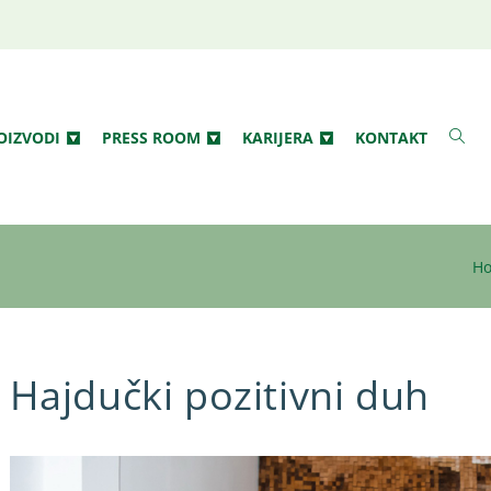
OIZVODI
PRESS ROOM
KARIJERA
KONTAKT
H
Hajdučki pozitivni duh