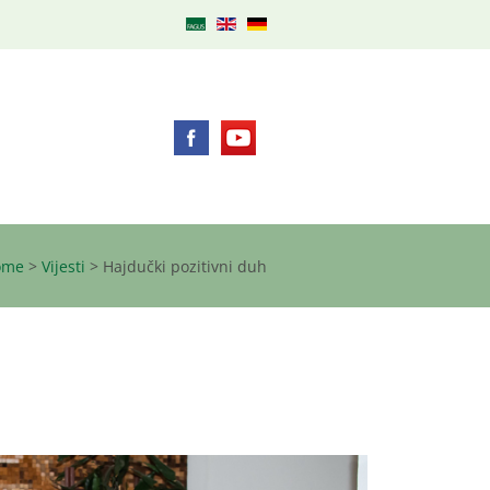
ome
>
Vijesti
>
Hajdučki pozitivni duh