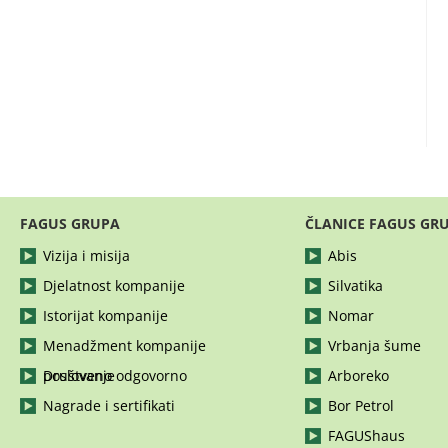
FAGUS GRUPA
ČLANICE FAGUS GR
Vizija i misija
Abis
Djelatnost kompanije
Silvatika
Istorijat kompanije
Nomar
Menadžment kompanije
Vrbanja šume
Društveno odgovorno poslovanje
Arboreko
Nagrade i sertifikati
Bor Petrol
FAGUShaus