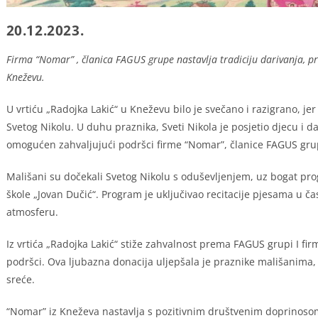
20.12.2023.
Firma “Nomar” , članica FAGUS grupe nastavlja tradiciju darivanja, pr
Kneževu.
U vrtiću „Radojka Lakić“ u Kneževu bilo je svečano i razigrano, j
Svetog Nikolu. U duhu praznika, Sveti Nikola je posjetio djecu i da
omogućen zahvaljujući podršci firme “Nomar”, članice FAGUS gru
Mališani su dočekali Svetog Nikolu s oduševljenjem, uz bogat progr
škole „Jovan Dučić“. Program je uključivao recitacije pjesama u čas
atmosferu.
Iz vrtića „Radojka Lakić“ stiže zahvalnost prema FAGUS grupi I fir
podršci. Ova ljubazna donacija uljepšala je praznike mališanima, 
sreće.
“Nomar” iz Kneževa nastavlja s pozitivnim društvenim doprinosom,