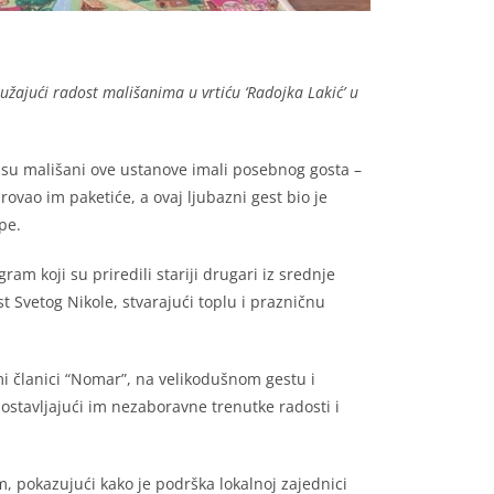
užajući radost mališanima u vrtiću ‘Radojka Lakić’ u
er su mališani ove ustanove imali posebnog gosta –
rovao im paketiće, a ovaj ljubazni gest bio je
pe.
am koji su priredili stariji drugari iz srednje
t Svetog Nikole, stvarajući toplu i prazničnu
mi članici “Nomar”, na velikodušnom gestu i
ostavljajući im nezaboravne trenutke radosti i
 pokazujući kako je podrška lokalnoj zajednici