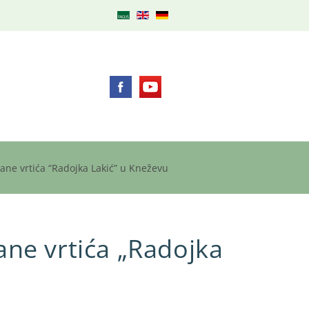
ane vrtića “Radojka Lakić” u Kneževu
ane vrtića „Radojka