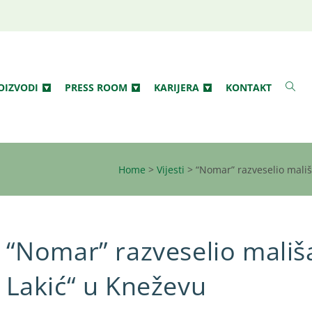
OIZVODI
PRESS ROOM
KARIJERA
KONTAKT
Home
>
Vijesti
>
“Nomar” razveselio mališ
“Nomar” razveselio mališ
Lakić“ u Kneževu