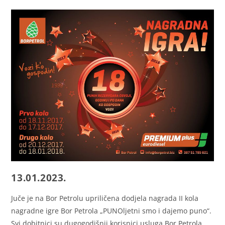
13.01.2023.
Juče je na Bor Petrolu upriličena dodjela nagrada II kola
nagradne igre Bor Petrola „PUNOljetni smo i dajemo puno“.
Svi dobitnici su dugogodišnji korisnici usluga Bor Petrola,