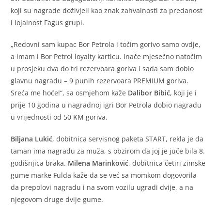
koji su nagrade doživjeli kao znak zahvalnosti za predanost
i lojalnost Fagus grupi.
„Redovni sam kupac Bor Petrola i točim gorivo samo ovdje,
a imam i Bor Petrol loyalty karticu. Inače mjesečno natočim
u prosjeku dva do tri rezervoara goriva i sada sam dobio
glavnu nagradu – 9 punih rezervoara PREMIUM goriva.
Sreća me hoće!“, sa osmjehom kaže
Dalibor Bibić
, koji je i
prije 10 godina u nagradnoj igri Bor Petrola dobio nagradu
u vrijednosti od 50 KM goriva.
Biljana Lukić
, dobitnica servisnog paketa START, rekla je da
taman ima nagradu za muža, s obzirom da joj je juče bila 8.
godišnjica braka.
Milena Marinković
, dobitnica četiri zimske
gume marke Fulda kaže da se već sa momkom dogovorila
da prepolovi nagradu i na svom vozilu ugradi dvije, a na
njegovom druge dvije gume.