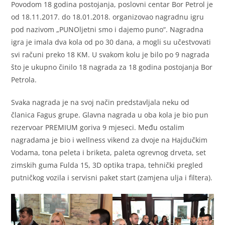
Povodom 18 godina postojanja, poslovni centar Bor Petrol je
od 18.11.2017. do 18.01.2018. organizovao nagradnu igru
pod nazivom „PUNOljetni smo i dajemo puno“. Nagradna
igra je imala dva kola od po 30 dana, a mogli su učestvovati
svi računi preko 18 KM. U svakom kolu je bilo po 9 nagrada
što je ukupno činilo 18 nagrada za 18 godina postojanja Bor
Petrola.
Svaka nagrada je na svoj način predstavljala neku od
članica Fagus grupe. Glavna nagrada u oba kola je bio pun
rezervoar PREMIUM goriva 9 mjeseci. Među ostalim
nagradama je bio i wellness vikend za dvoje na Hajdučkim
Vodama, tona peleta i briketa, paleta ogrevnog drveta, set
zimskih guma Fulda 15, 3D optika trapa, tehnički pregled
putničkog vozila i servisni paket start (zamjena ulja i filtera).