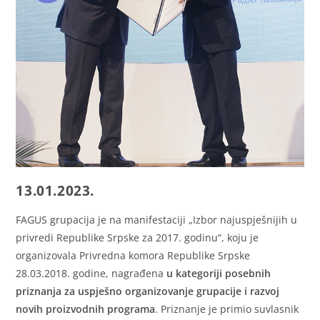
13.01.2023.
FAGUS grupacija je na manifestaciji „Izbоr nајuspјеšniјih u
privrеdi Rеpublikе Srpskе za 2017. godinu“, koju je
organizovala Privredna komora Republike Srpske
28.03.2018. godine, nagrađena
u kategoriji posebnih
priznanja za uspješno organizovanje grupacije i razvoj
novih proizvodnih programa
. Priznanje je primio suvlasnik