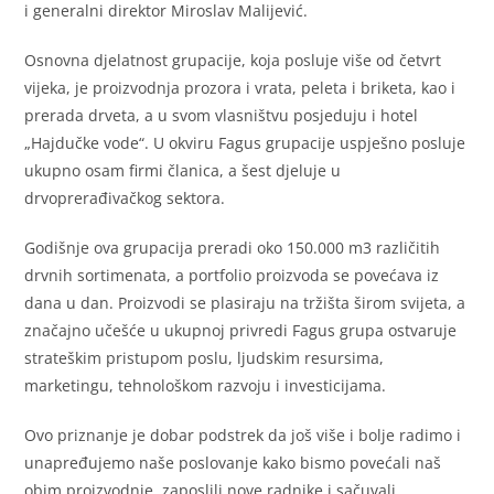
i generalni direktor Miroslav Malijević.
Osnovna djelatnost grupacije, koja posluje više od četvrt
vijeka, je proizvodnja prozora i vrata, peleta i briketa, kao i
prerada drveta, a u svom vlasništvu posjeduju i hotel
„Hajdučke vode“. U okviru Fagus grupacije uspješno posluje
ukupno osam firmi članica, a šest djeluje u
drvoprerađivačkog sektora.
Godišnje ova grupacija preradi oko 150.000 m3 različitih
drvnih sortimenata, a portfolio proizvoda se povećava iz
dana u dan. Proizvodi se plasiraju na tržišta širom svijeta, a
značajno učešće u ukupnoj privredi Fagus grupa ostvaruje
strateškim pristupom poslu, ljudskim resursima,
marketingu, tehnološkom razvoju i investicijama.
Ovo priznanje je dobar podstrek da još više i bolje radimo i
unapređujemo naše poslovanje kako bismo povećali naš
obim proizvodnje, zaposlili nove radnike i sačuvali