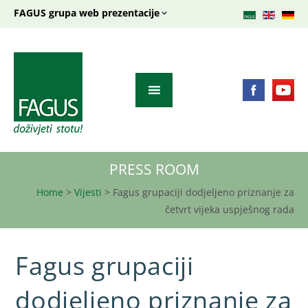
FAGUS grupa web prezentacije
PRESS ROOM
Home
>
Vijesti
>
Fagus grupaciji dodjeljeno priznanje za
četvrt vijeka uspješnog rada
Fagus grupaciji
dodjeljeno priznanje za